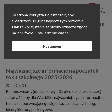
Ta strona korzysta z ciasteczek, aby
świadczyć usługi na najwyższym poziomie.
Świąteczno-Noworoczny Harmonogram
Dalsze korzystanie ze strony oznacza zgodę
i Wydarzenia w Szkole
na ich użycie.
Dowiedz się więcej
2025-12-16
Przed nami magiczny czas! Sprawdźcie, jak będzie
Rozumiem
wyglądał nasz najbliższy harmonogram i na co Was
zapraszamy
Najważniejsze informacje na początek
roku szkolnego 2025/2026
2025-08-31
Rozpoczynamy jubileuszowy 20. rok działalności naszej
szkoły. Mamy dla Was kilka najważniejszych informacji na
temat rozpoczynającego się roku: cennik, psycholog,
identyfikatory parkingowe.