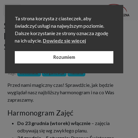
Ta strona korzysta z ciasteczek, aby
Świąteczno-Noworoczny
świadczyć usługi na najwyższym poziomie.
Dalsze korzystanie ze strony oznacza zgodę
Harmonogram i Wydarzenia w
na ich użycie.
Dowiedz się więcej
Szkole
Rozumiem
Autor:
Oktavia Bujnowicz
Data publikacji:
2025-12-16
Tagi:
Komunikat
Organizacja
Yamaha
Przed nami magiczny czas! Sprawdźcie, jak będzie
wyglądał nasz najbliższy harmonogram i na co Was
zapraszamy.
Harmonogram Zajęć
Do 23 grudnia (wtorek) włącznie
– zajęcia
odbywają się wg zwykłego planu.
24 grudnia – 5 stycznia
: Przerwa Świąteczna –