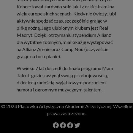
Koncertował zarówno solo jak i z orkiestrami na
wielu europejskich scenach. Kiedy nie ćwiczy, lubi
aktywnie spędzać czas, szczególnie grając w
piłkę nożną. Jego ulubionym klubem jest Real
Madryt. Dzięki otrzymaniu stypendium Allianz
dla wybitnie zdolnych, miał okazję występować
na Allianz Arenie oraz Camp Nou (oczywiście
grając na fortepianie).
W wieku 7 lat doszedł do finału programu Mam
Talent, gdzie zasłynął swoją przebojowością,
dziecięcą radością, wyjątkowym poczuciem
humoru i ogromnym muzycznym talentem.
© 2023 Placówka Artystyczna Akademii Artystycznej. Wszelkie
prawa zastrzeżone.
Facebook Szkoła Mmuzyczna Yamaha
Facebook
Facebook
Twitter