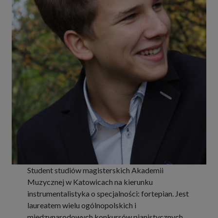
Student studiów magisterskich Akademii
Muzycznej w Katowicach na kierunku
instrumentalistyka o specjalności: fortepian. Jest
laureatem wielu ogólnopolskich i
międzynarodowych konkursów pianistycznych.