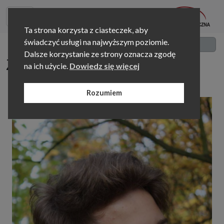
Ta strona korzysta z ciasteczek, aby
świadczyć usługi na najwyższym poziomie.
Nasi nauczyciele
Dalsze korzystanie ze strony oznacza zgodę
Ziemowit Świtalski
na ich użycie.
Dowiedz się więcej
PianoForte
Rozumiem