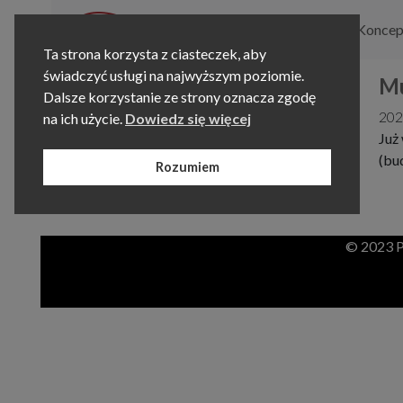
O nas
Programy nauczania
Koncep
Ta strona korzysta z ciasteczek, aby
świadczyć usługi na najwyższym poziomie.
Mu
Dalsze korzystanie ze strony oznacza zgodę
202
na ich użycie.
Dowiedz się więcej
Już
(bu
Rozumiem
© 2023 P