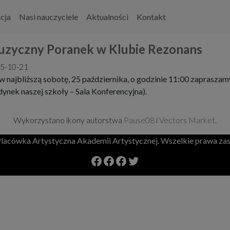
cja
Nasi nauczyciele
Aktualności
Kontakt
zyczny Poranek w Klubie Rezonans
5-10-21
 w najbliższą sobotę, 25 października, o godzinie 11:00 zaprasz
dynek naszej szkoły – Sala Konferencyjna).
Wykorzystano ikony autorstwa
Pause08
i
Vectors Market
.
lacówka Artystyczna Akademii Artystycznej. Wszelkie prawa zas
Facebook Szkoła Mmuzyczna Yamaha
Facebook
Facebook
Twitter